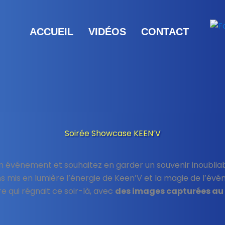
ACCUEIL
VIDÉOS
CONTACT
Soirée Showcase KEEN’V
un événement et souhaitez en garder un souvenir inoublia
ns mis en lumière l’énergie de Keen’V et la magie de l’év
 qui régnait ce soir-là, avec
des images capturées au p