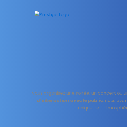
Skip
to
content
Vous organisez une soirée, un concert ou 
d’interaction avec le public
, nous avo
unique de l’atmosphère