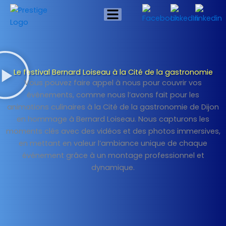
Skip
Menu
to
content
Le festival Bernard Loiseau à la Cité de la gastronomie
Vous pouvez faire appel à nous pour couvrir vos
événements, comme nous l’avons fait pour les
animations culinaires à la Cité de la gastronomie de Dijon
en hommage à Bernard Loiseau. Nous capturons les
moments clés avec des vidéos et des photos immersives,
en mettant en valeur l’ambiance unique de chaque
événement grâce à un montage professionnel et
dynamique.